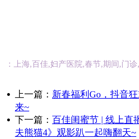
：上海,百佳,妇产医院,春节,期间,门诊,
上一篇：
新春福利Go，抖音
来~
下一篇：
百佳闺蜜节 | 线上
夫熊猫4》观影趴一起嗨翻天~