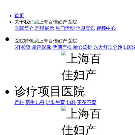
首页
关于我们
医院简介
环境展示
热门活动
信息资讯
视频中心
医院特色
NT检查
超声影像
孕期产检
胎心监护
六大舒适分娩
LD
诊疗项目
产科
新生儿科
计划生育
妇科
不孕不育