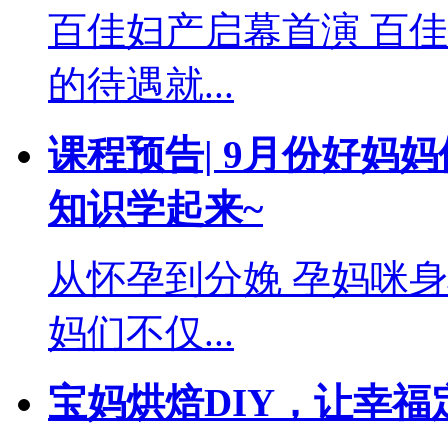
百佳妇产启幕首演 百
的待遇就...
课程预告| 9月份好妈
知识学起来~
从怀孕到分娩 孕妈咪
妈们不仅...
宝妈烘焙DIY，让幸