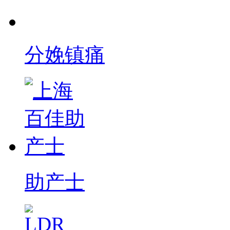
分娩镇痛
助产士