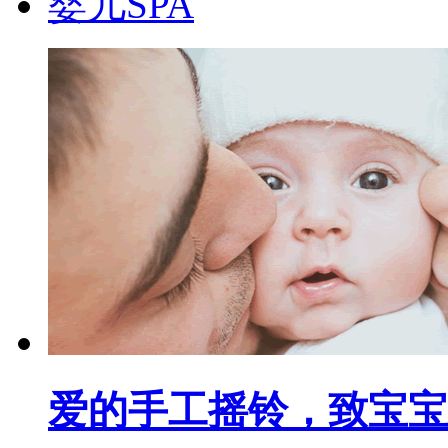
婴儿SPA
爱的手工摇铃，致宝宝