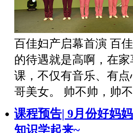
百佳妇产启幕首演 百
的待遇就是高啊，在家
课，不仅有音乐、有点
哥美女。 帅不帅，帅不帅
课程预告| 9月份好
知识学起来~