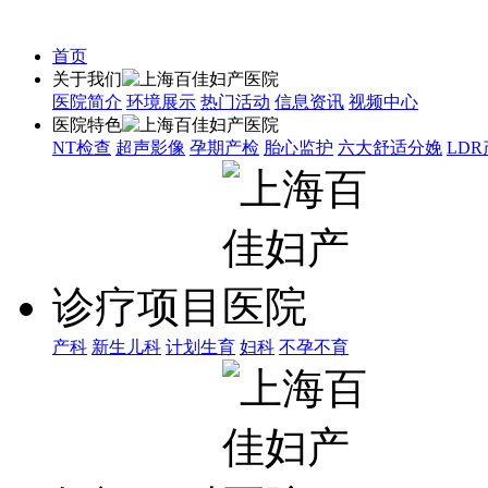
首页
关于我们
医院简介
环境展示
热门活动
信息资讯
视频中心
医院特色
NT检查
超声影像
孕期产检
胎心监护
六大舒适分娩
LD
诊疗项目
产科
新生儿科
计划生育
妇科
不孕不育