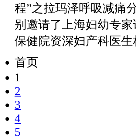
程”之拉玛泽呼吸减痛
别邀请了上海妇幼专家
保健院资深妇产科医生杨
首页
1
2
3
4
5