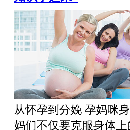
从怀孕到分娩 孕妈咪
妈们不仅要克服身体上